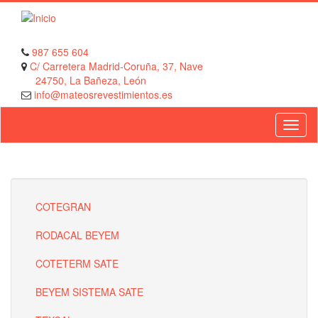
Pasar
al
contenido
principal
987 655 604
C/ Carretera Madrid-Coruña, 37, Nave
24750, La Bañeza, León
info@mateosrevestimientos.es
COTEGRAN
RODACAL BEYEM
COTETERM SATE
BEYEM SISTEMA SATE