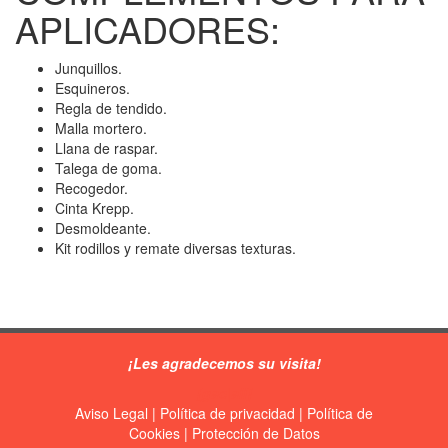
APLICADORES:
Junquillos.
Esquineros.
Regla de tendido.
Malla mortero.
Llana de raspar.
Talega de goma.
Recogedor.
Cinta Krepp.
Desmoldeante.
Kit rodillos y remate diversas texturas.
¡Les agradecemos su visita!
[gac|all]
Aviso Legal
|
Política de privacidad
|
Política de
Cookies
|
Protección de Datos