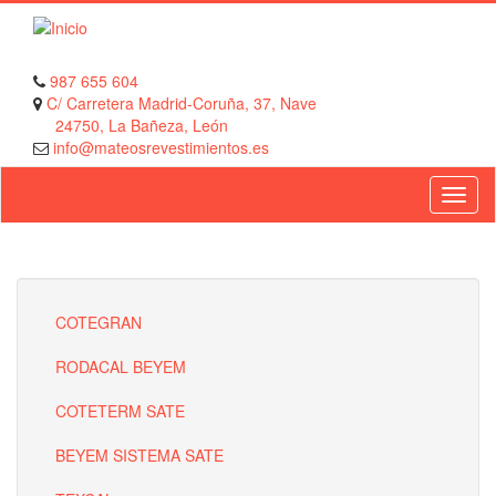
Pasar
al
contenido
principal
987 655 604
C/ Carretera Madrid-Coruña, 37, Nave
24750, La Bañeza, León
info@mateosrevestimientos.es
COTEGRAN
RODACAL BEYEM
COTETERM SATE
BEYEM SISTEMA SATE